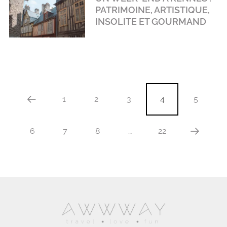
PATRIMOINE, ARTISTIQUE,
INSOLITE ET GOURMAND
1
2
3
4
5
6
7
8
…
22