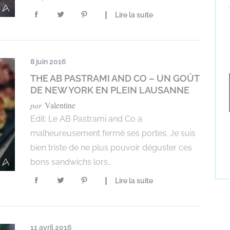
Lire la suite
8 juin 2016
THE AB PASTRAMI AND CO – UN GOÛT
DE NEW YORK EN PLEIN LAUSANNE
par
Valentine
Edit: Le AB Pastrami and Co a
malheureusement fermé ses portes. Je suis
bien triste de ne plus pouvoir déguster ces
bons sandwichs lors…
Lire la suite
11 avril 2016