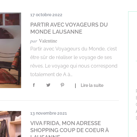
17 octobre 2022
PARTIR AVEC VOYAGEURS DU
MONDE LAUSANNE
par
Valentine
Partir avec Voyageurs du Monde, c’est
être sûr de réaliser le voyage de ses
rêves. Le voyage qui nous correspond
totalement de A à…
Lire la suite
13 novembre 2021
VIVA FRIDA, MON ADRESSE
SHOPPING COUP DE COEUR À