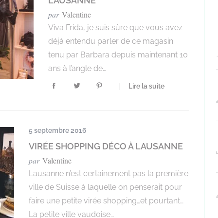
LAUSANNE
par
Valentine
Viva Frida, je suis sûre que vous avez
déjà entendu parler de ce magasin
tenu par Barbara depuis maintenant 10
ans à l’angle de…
Lire la suite
5 septembre 2016
VIRÉE SHOPPING DÉCO À LAUSANNE
par
Valentine
Lausanne n’est certainement pas la première
ville de Suisse à laquelle on penserait pour
faire une petite virée shopping…et pourtant…
La petite ville vaudoise…