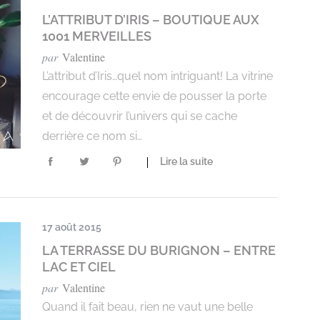
L’ATTRIBUT D’IRIS – BOUTIQUE AUX
1001 MERVEILLES
par
Valentine
L’attribut d’Iris…quel nom intriguant! La vitrine
encourage cette envie de pousser la porte
et de découvrir l’univers qui se cache
derrière ce nom si…
Lire la suite
17 août 2015
LA TERRASSE DU BURIGNON – ENTRE
LAC ET CIEL
par
Valentine
Quand il fait beau, rien ne vaut une belle