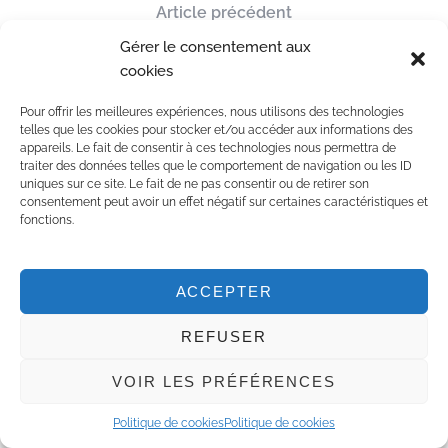
Article précédent
Road trip en Nouvelle-Aquitaine : De Biarritz à
Gérer le consentement aux
Bordeaux
cookies
Article suivant
Pour offrir les meilleures expériences, nous utilisons des technologies
telles que les cookies pour stocker et/ou accéder aux informations des
Alpine Cruise, le train à travers les Grisons
appareils. Le fait de consentir à ces technologies nous permettra de
traiter des données telles que le comportement de navigation ou les ID
uniques sur ce site. Le fait de ne pas consentir ou de retirer son
consentement peut avoir un effet négatif sur certaines caractéristiques et
fonctions.
ACCEPTER
REFUSER
VOIR LES PRÉFÉRENCES
Politique de cookies
Politique de cookies