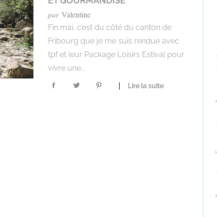
ET GOURMANDISE
par
Valentine
Fin mai, c’est du côté du canton de
Fribourg que je me suis rendue avec
tpf et leur Package Loisirs Estival pour
vivre une…
Lire la suite