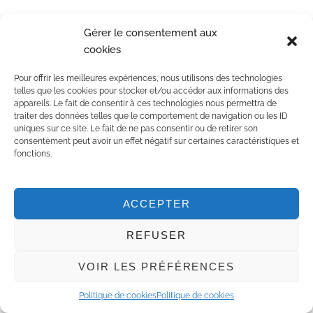
Tigana ? Oui vous avez bien lu. Ce nom vous dit peut-
Gérer le consentement aux
être quelque chose tout comme moi quand j’ai
cookies
découvert le programme de mon séjour. En effet, le
Pour offrir les meilleures expériences, nous utilisons des technologies
domaine appartient à Jean Tigana, ancien footballeur
telles que les cookies pour stocker et/ou accéder aux informations des
international français. Outre le ballon rond, Jean Tigana
appareils. Le fait de consentir à ces technologies nous permettra de
traiter des données telles que le comportement de navigation ou les ID
a une autre passion : le vin. Il crée la Dona Tigana en
uniques sur ce site. Le fait de ne pas consentir ou de retirer son
consentement peut avoir un effet négatif sur certaines caractéristiques et
1998 et produit des vins blanc et rosé AOC Cassis.
fonctions.
ACCEPTER
REFUSER
VOIR LES PRÉFÉRENCES
C’est la fille de Jean Tigana qui me fait découvrir le
Politique de cookies
Politique de cookies
domaine et déguster les vins fruités de la plus vieille