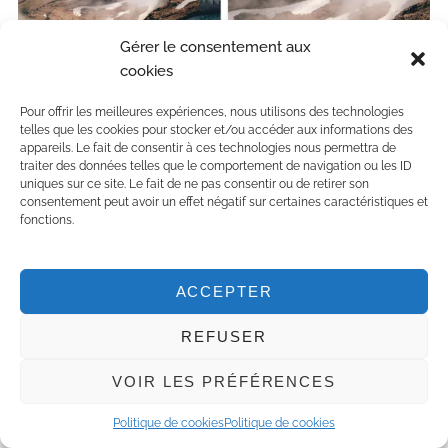
Gérer le consentement aux
cookies
Le
Peak Walk by Tissot
, est l’attraction numéro 1 du
Pour offrir les meilleures expériences, nous utilisons des technologies
telles que les cookies pour stocker et/ou accéder aux informations des
Glacier 3000. Ce pont suspendu entre deux sommets
appareils. Le fait de consentir à ces technologies nous permettra de
se visite aussi bien été comme hiver. Il permet d’avoir
traiter des données telles que le comportement de navigation ou les ID
uniques sur ce site. Le fait de ne pas consentir ou de retirer son
une vue à 360° sur les montagnes environnantes.
consentement peut avoir un effet négatif sur certaines caractéristiques et
Essayez de reconnaître les différents sommets, vous
fonctions.
pourrez vérifier vos réponses à l’aide de la longue vue.
ACCEPTER
REFUSER
VOIR LES PRÉFÉRENCES
Politique de cookies
Politique de cookies