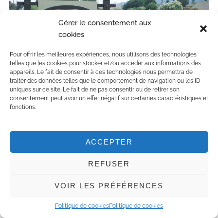
Gérer le consentement aux
cookies
Pour offrir les meilleures expériences, nous utilisons des technologies
telles que les cookies pour stocker et/ou accéder aux informations des
appareils. Le fait de consentir à ces technologies nous permettra de
traiter des données telles que le comportement de navigation ou les ID
uniques sur ce site. Le fait de ne pas consentir ou de retirer son
consentement peut avoir un effet négatif sur certaines caractéristiques et
fonctions.
Nous étions heureux d’arriver à ce domaine car nos
jambes commençaient vraiment à fatiguer, et en plus
ACCEPTER
c’est l’endroit où nous allions manger.
REFUSER
Amista, c’est un lieu
haut en couleurs
, des murs
bordeaux et jaunes où sont accrochés des tableaux
VOIR LES PRÉFÉRENCES
bariolés et un haut plafond. Une
ambiance très
Politique de cookies
Politique de cookies
joyeuse
y règne en plus le staff est très sympathique.