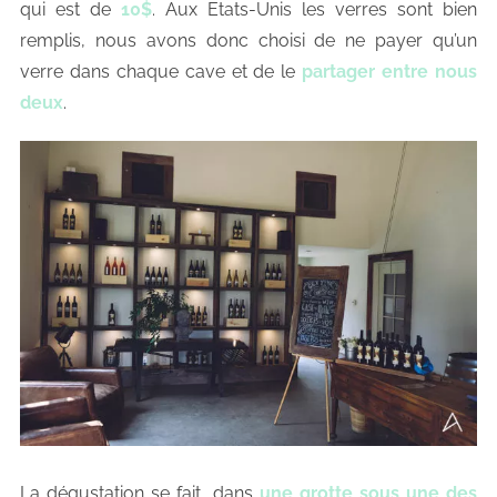
qui est de
10$
. Aux Etats-Unis les verres sont bien
remplis, nous avons donc choisi de ne payer qu’un
verre dans chaque cave et de le
partager entre nous
deux
.
La dégustation se fait dans
une grotte sous une des