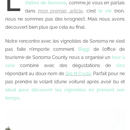
L
Vallée de Sonoma
, comme je vous en parlais
dans
mon premier article
, c’est
le vin
(non,
nous ne sommes pas des ivrognes!). Mais nous avons
découvert bien plus que cela au final.
Notre rencontre avec les vignobles de Sonoma ne s’est
pas faite n’importe comment.
Biggi
de l’office de
tourisme de Sonoma County nous a organisé un
tour à
vélo
combiné avec des dégustations de
vins
répondant au doux nom de
Sip N Cycle
. Parfait pour ne
pas prendre le volant (d’une voiture) après avoir bu et
idéal pour découvrir les vignobles en prenant son
temps
.