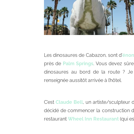
Les dinosaures de Cabazon, sont d’
énor
près de
Palm Springs
. Vous devez sûr
dinosaures au bord de la route ? J
renseignée aussitôt arrivée à l’hôtel.
C’est
Claude Bell
, un artiste/sculpteur 
décidé de commencer la construction des 
restaurant
Wheel Inn Restaurant
(qui es