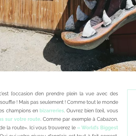
c’est l’occasion d’en prendre plein la vue avec des
souffle ! Mais pas seulement ! Comme tout le monde
 les champions en
bizarreries
. Ouvrez bien l’œil, vous
s sur votre route
. Comme par exemple à Cabazon,
de la route». Ici vous trouverez le
« World’s Biggest