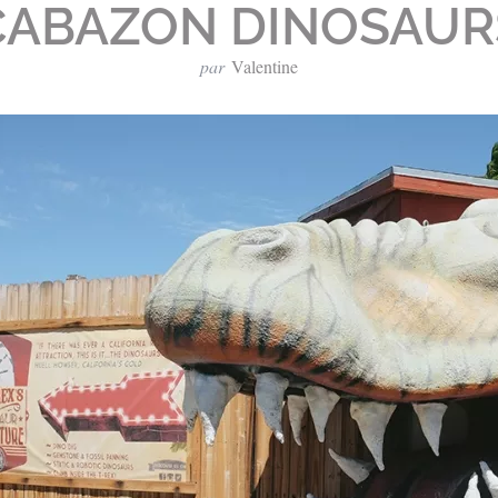
CABAZON DINOSAUR
par
Valentine