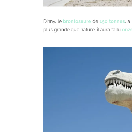
Dinny, le
brontosaure
de
15o tonnes
, a
plus grande que nature, il aura fallu
onz