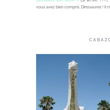
Dinosaurs Gift Store »
. Le WHAT ???!!! 
vous avez bien compris. Dinosaures ! Il n’
CABAZ