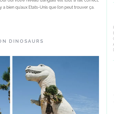
Oui oui votre niveau d’anglais est tout à fait correct,
y a bien qu’aux Etats-Unis que l’on peut trouver ça.
ON DINOSAURS