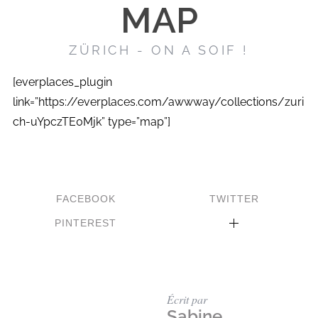
MAP
ZÜRICH - ON A SOIF !
[everplaces_plugin
link=”https://everplaces.com/awwway/collections/zuri
ch-uYpczTE0Mjk” type=”map”]
FACEBOOK
TWITTER
PINTEREST
Écrit par
Sabine