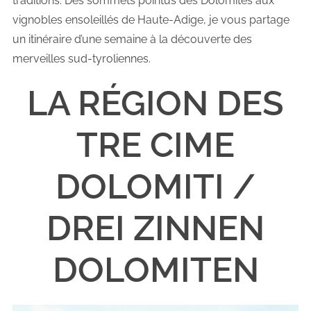
traditions. Des sommets pointus des Dolomites aux
vignobles ensoleillés de Haute-Adige, je vous partage
un itinéraire d’une semaine à la découverte des
merveilles sud-tyroliennes.
LA RÉGION DES
TRE CIME
DOLOMITI /
DREI ZINNEN
DOLOMITEN