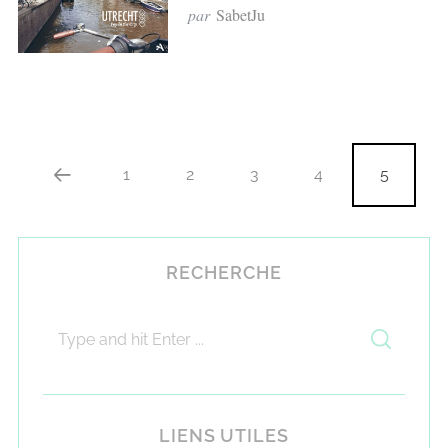
par
SabetJu
1
2
3
4
5
RECHERCHE
LIENS UTILES