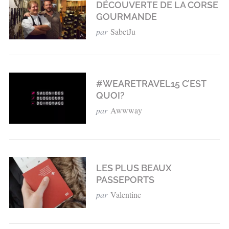
DÉCOUVERTE DE LA CORSE
GOURMANDE
par
SabetJu
#WEARETRAVEL15 C’EST
QUOI?
par
Awwway
LES PLUS BEAUX
PASSEPORTS
par
Valentine