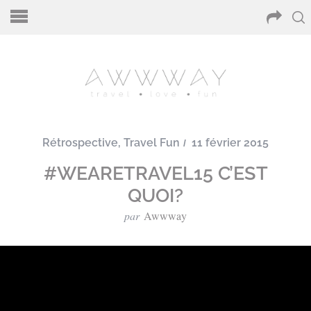
Rétrospective
,
Travel Fun
11 février 2015
#WEARETRAVEL15 C’EST
QUOI?
par
Awwway