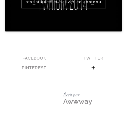
statistiques et activer ce contenu
FACEBOOK
TWITTER
PINTEREST
Écrit par
Awwway