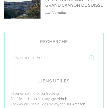
GRAND CANYON DE SUISSE
par
Valentine
RECHERCHE
LIENS UTILES
Réserver son hôtel sur
Booking
.
Bénéficier d’un crédit voyage
Airbnb
.
Commander ses guides de voyage sur
Amazon
.