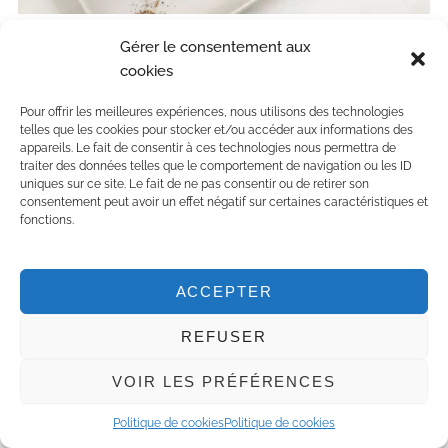
Gérer le consentement aux
Il existe deux adresses pour tester cette institution:
cookies
Al Fassia Gueliz
,
55 Boulevard Zerktouni
,
Marrakech
,
Pour offrir les meilleures expériences, nous utilisons des technologies
telles que les cookies pour stocker et/ou accéder aux informations des
Maroc – +212 524 43 40 60
appareils. Le fait de consentir à ces technologies nous permettra de
Al Fassia Aguedal
,
9bis route de l’Ourika
,
Marrakech,
traiter des données telles que le comportement de navigation ou les ID
uniques sur ce site. Le fait de ne pas consentir ou de retirer son
Maroc –
+212 524 38 38 39
consentement peut avoir un effet négatif sur certaines caractéristiques et
fonctions.
ACCEPTER
PEPE NERO
REFUSER
Le
Pepe Nero
se trouve dans un riad non loin de la
VOIR LES PRÉFÉRENCES
place Jemaa El Fnaa au coeur de la Medina. Il
Politique de cookies
Politique de cookies
propose deux cartes: l’une
marocaine
, l’autre
italienne
.