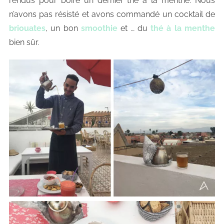
rendus pour boire un dernier thé à la menthe. Nous
n’avons pas résisté et avons commandé un cocktail de
briouates
, un bon
smoothie
et … du
thé à la menthe
bien sûr.