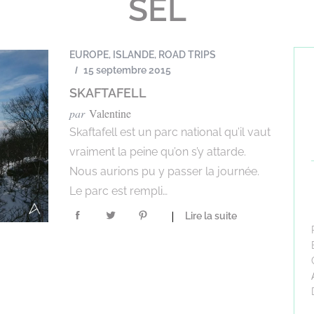
SEL
EUROPE
,
ISLANDE
,
ROAD TRIPS
15 septembre 2015
SKAFTAFELL
par
Valentine
Skaftafell est un parc national qu’il vaut
vraiment la peine qu’on s’y attarde.
Nous aurions pu y passer la journée.
Le parc est rempli…
Lire la suite